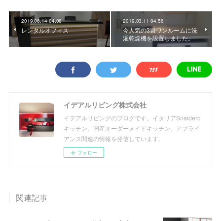
2019.06.14 04:06
2019.03.11 04:56
レンタルオフィス
今人気の3畳ワンルームに洗
濯乾燥機を設置しました。
イデアルリビング株式会社
イデアルリビングのブログです。イタリアSnaidero
キッチン、国産オーダーメイドキッチン、アプライ
アンス関連の情報を発信しています。
フォロー
関連記事