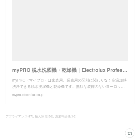
myPRO 脱水洗濯機・乾燥機｜Electrolux Professional
myPRO（マイプロ）は家庭用、業務用の区別に関わりなく高温加熱
洗浄できる脱水洗濯機と乾燥機です。無駄な装飾のないヨーロッ…
mypro.electrolux.co.jp
アプライアンス
(
47
)
輸入家電
(
56
)
洗濯乾燥機
(
16
)