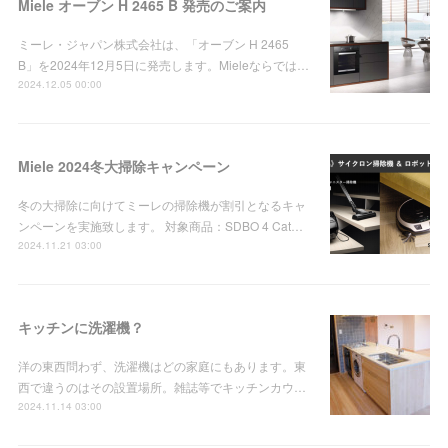
Miele オーブン H 2465 B 発売のご案内
ミーレ・ジャパン株式会社は、「オーブン H 2465
B」を2024年12月5日に発売します。Mieleならでは…
2024.12.05 00:00
Miele 2024冬大掃除キャンペーン
冬の大掃除に向けてミーレの掃除機が割引となるキャ
ンペーンを実施致します。 対象商品：SDBO 4 Cat…
2024.11.21 03:00
キッチンに洗濯機？
洋の東西問わず、洗濯機はどの家庭にもあります。東
西で違うのはその設置場所。雑誌等でキッチンカウ…
2024.11.14 03:00