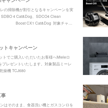
レの掃除機が割引となるキャンペーンを実
O 4 Cat&Dog、SDCO4 Clean
X1、 Boost CX1 Cat&Dog 対象チャ…
セットキャンペーン
ットでご購入いただいたお客様へMieleロ
X3をプレゼントいたします。対象製品ミーレ
乾燥機 TCJ680
工事
ンはそのまま、食器洗い機とガスコンロを