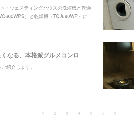
ト・ウェスティングハウスの洗濯機と乾燥
WC660WPS）と乾燥機（TCJ680WP）に
たくなる、本格派グルメコンロ
をご紹介します。
1
2
3
4
5