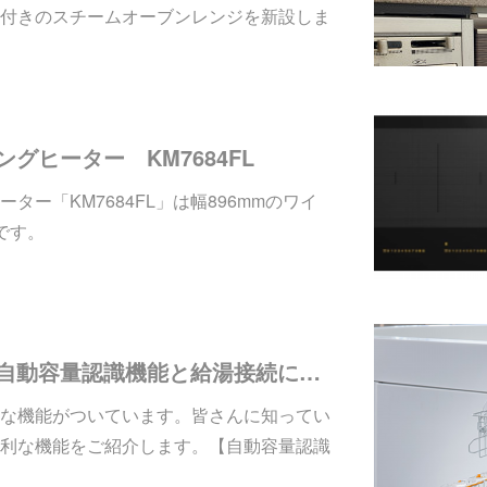
付きのスチームオーブンレンジを新設しま
キングヒーター KM7684FL
ター「KM7684FL」は幅896mmのワイ
です。
「Miele」食洗機 自動容量認識機能と給湯接続について
な機能がついています。皆さんに知ってい
利な機能をご紹介します。【自動容量認識