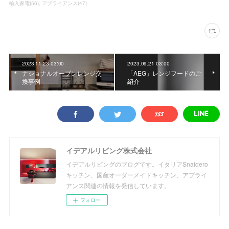
輸入家電
(
56
)
アプライアンス
(
47
)
2023.11.23 03:00
2023.09.21 03:00
ナショナルオーブンレンジ交
「AEG」レンジフードのご
換事例
紹介
イデアルリビング株式会社
イデアルリビングのブログです。イタリアSnaidero
キッチン、国産オーダーメイドキッチン、アプライ
アンス関連の情報を発信しています。
フォロー