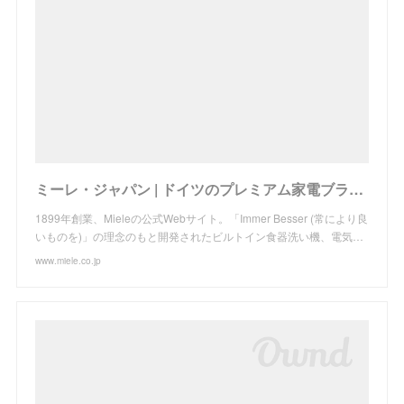
ミーレ・ジャパン | ドイツのプレミアム家電ブランド
1899年創業、Mieleの公式Webサイト。「Immer Besser (常により良
いものを)」の理念のもと開発されたビルトイン食器洗い機、電気…
www.miele.co.jp