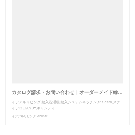
カタログ請求・お問い合わせ｜オーダーメイド輸入キッチンの設置・施工、トータルコーディネイトのイデアルリビング
イデアルリビング,輸入洗濯機,輸入システムキッチン,snaidero,スナ
イデロ,CANDY,キャンディ
イデアルリビング Website