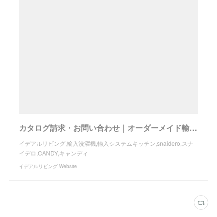
カタログ請求・お問い合わせ｜オーダーメイド輸入キッチンの設置・施工、トータルコーディネイトのイデアルリビング
イデアルリビング,輸入洗濯機,輸入システムキッチン,snaidero,スナ
イデロ,CANDY,キャンディ
イデアルリビング Website