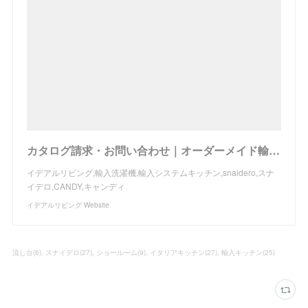
カタログ請求・お問い合わせ｜オーダーメイド輸入キッチンの設置・施工、トータルコーディネイトのイデアルリビング
イデアルリビング,輸入洗濯機,輸入システムキッチン,snaidero,スナ
イデロ,CANDY,キャンディ
イデアルリビング Website
流し台
(
6
)
スナイデロ
(
27
)
ショールーム
(
9
)
イタリアキッチン
(
27
)
輸入キッチン
(
25
)