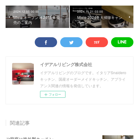
2024.12.05 00:00
2024.11.21 03:00
Miele オーブン H 2465 B 発
Miele 2024冬大掃除キャン
売のご案内
ペーン
イデアルリビング株式会社
イデアルリビングのブログです。イタリアSnaidero
キッチン、国産オーダーメイドキッチン、アプライ
アンス関連の情報を発信しています。
フォロー
関連記事
ご家庭に海外製キッチン