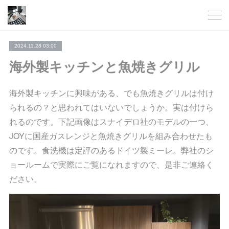
2024.11.28 03:00
海外製キッチンと魚焼きグリル
海外製キッチンに興味がある、でも魚焼きグリルは付け
られるの？と思われてはいないでしょうか。実は付けら
れるのです。下記画像はスナイデロ社のモデルの一つ、
JOYに国産ガスレンジと魚焼きグリルを組み合わせたも
のです。食洗機は定評のあるドイツ製ミーレ。弊社のシ
ョールームで実際にご覧になれますので、是非ご連絡く
ださい。