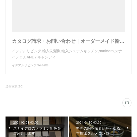
カタログ請求・お問い合わせ｜オーダーメイド輸入キッチンの設置・施工、トータルコーディネイトのイデアルリビング
イデアルリビング,輸入洗濯機,輸入システムキッチン,snaidero,スナ
イデロ,CANDY,キャンディ
イデアルリビング Website
造作家具
(
20
)
2024.02.08 03:00
2024.01.30 03:00
スナイデロのメラミン新色を
料理の腕を振るいたくなる、
ご紹介します
本格派グルメコンロ