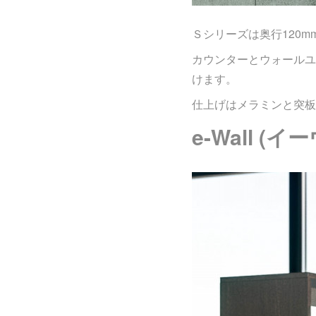
Ｓシリーズは奥行120
カウンターとウォールユ
けます。
仕上げはメラミンと突板
e-Wall (