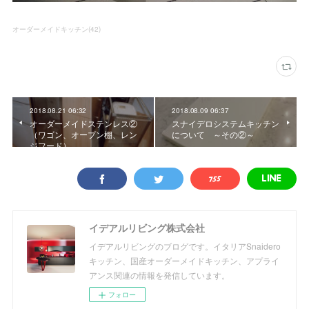
オーダーメイドキッチン
(
42
)
2018.08.21 06:32
2018.08.09 06:37
オーダーメイドステンレス②
スナイデロシステムキッチン
（ワゴン、オープン棚、レン
について ～その②～
ジフード）
イデアルリビング株式会社
イデアルリビングのブログです。イタリアSnaidero
キッチン、国産オーダーメイドキッチン、アプライ
アンス関連の情報を発信しています。
フォロー