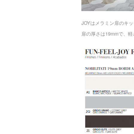
JOYはメラミン扉のキ
扉の厚さは19mmで、