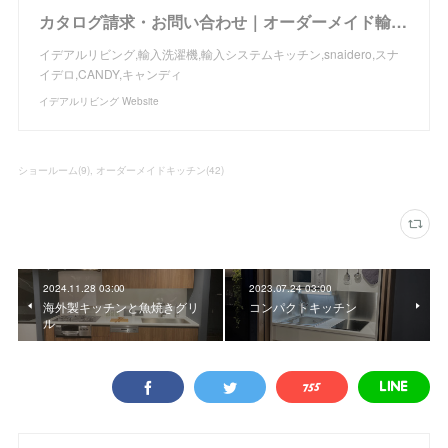
カタログ請求・お問い合わせ｜オーダーメイド輸入キッチンの設置・施工、トータルコーディネイトのイデアルリビング
イデアルリビング,輸入洗濯機,輸入システムキッチン,snaidero,スナ
イデロ,CANDY,キャンディ
イデアルリビング Website
ショールーム
(
9
)
オーダーメイドキッチン
(
42
)
2024.11.28 03:00
2023.07.24 03:00
海外製キッチンと魚焼きグリ
コンパクトキッチン
ル